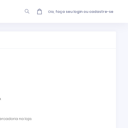
faça seu login ou cadastre-se
Olá,
.
rcadoria na loja.